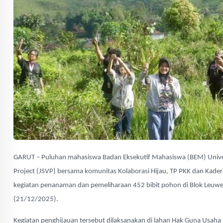
GARUT – Puluhan mahasiswa Badan Eksekutif Mahasiswa (BEM) Univers
Project (JSVP) bersama komunitas Kolaborasi Hijau, TP PKK dan Kader
kegiatan penanaman dan pemeliharaan 452 bibit pohon di Blok Leuw
(21/12/2025).
Kegiatan penghijauan tersebut dilaksanakan di lahan Hak Guna Usaha 