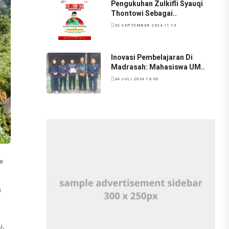
Pengukuhan Zulkifli Syauqi
Thontowi Sebagai..
02 SEPTEMBER 2024 11:13
Inovasi Pembelajaran Di
Madrasah: Mahasiswa UM..
04 JULI 2024 16:00
e
u
u,