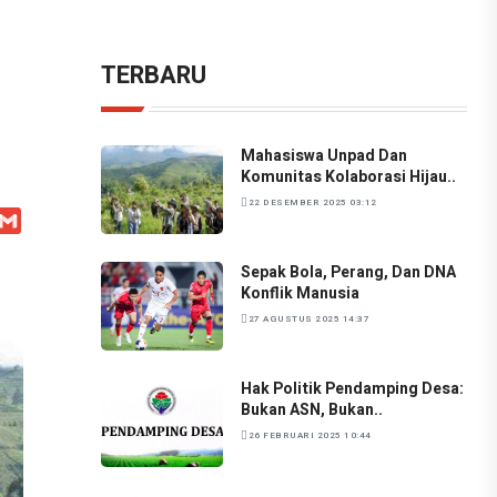
TERBARU
Mahasiswa Unpad Dan
Komunitas Kolaborasi Hijau..
22 DESEMBER 2025 03:12
l
WhatsApp
Gmail
Sepak Bola, Perang, Dan DNA
Konflik Manusia
27 AGUSTUS 2025 14:37
Hak Politik Pendamping Desa:
Bukan ASN, Bukan..
26 FEBRUARI 2025 10:44