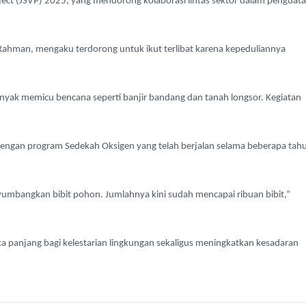
Project (JSVP) 2025, yang mendorong kolaborasi lintas sektor dalam penguat
hman, mengaku terdorong untuk ikut terlibat karena kepeduliannya
banyak memicu bencana seperti banjir bandang dan tanah longsor. Kegiatan
engan program Sedekah Oksigen yang telah berjalan selama beberapa tah
umbangkan bibit pohon. Jumlahnya kini sudah mencapai ribuan bibit,”
a panjang bagi kelestarian lingkungan sekaligus meningkatkan kesadaran