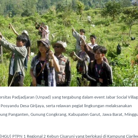
itas Padjadjaran (Unpad) yang tergabung dalam event Jabar Social Villag
 Posyandu Desa Girijaya, serta relawan pegiat lingkungan melaksanakan
eung Panganten, Gunung Congkrang, Kabupaten Garut, Jawa Barat, Mingg
(HGU) PTPN 1 Regional 2 Kebun Cisaruni yang berlokasi di Kampung Ciarile