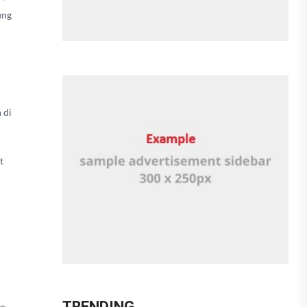
ung
 di
t
TRENDING