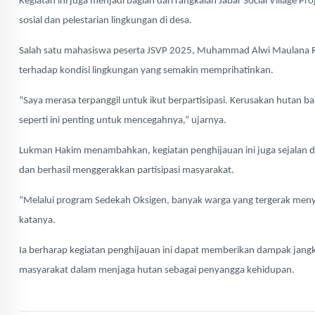
Kegiatan ini juga menjadi bagian dari rangkaian Jabar Social Village 
sosial dan pelestarian lingkungan di desa.
Salah satu mahasiswa peserta JSVP 2025, Muhammad Alwi Maulana Ra
terhadap kondisi lingkungan yang semakin memprihatinkan.
“Saya merasa terpanggil untuk ikut berpartisipasi. Kerusakan hutan 
seperti ini penting untuk mencegahnya,” ujarnya.
Lukman Hakim menambahkan, kegiatan penghijauan ini juga sejalan d
dan berhasil menggerakkan partisipasi masyarakat.
“Melalui program Sedekah Oksigen, banyak warga yang tergerak meny
katanya.
Ia berharap kegiatan penghijauan ini dapat memberikan dampak jangk
masyarakat dalam menjaga hutan sebagai penyangga kehidupan.