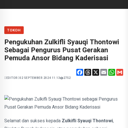
TOKOH
Pengukuhan Zulkifli Syauqi Thontowi
Sebagai Pengurus Pusat Gerakan
Pemuda Ansor Bidang Kaderisasi
Facebook
Threads
X
Email
Whats
Gm
EDITOR
02 SEPTEMBER 2024 11:13
2752
Selamat dan sukses kepada
Zulkifli Syauqi Thontowi
,